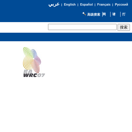
عربي
English
Español
Français
Русский
|
|
|
|
高级搜索