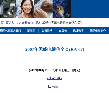
主页
:
ITU-R
； :
大会和会议
; :
RA
: 2007年无线电通信全会(RA-07)
国际电联三大部门
新闻室
各项活动
出版物
统计数字
国际电联简介
2007年无线电通信全会(RA-07)
(2007年10月15日-10月19日,瑞士,日内瓦)
«决议汇编»
全部展开