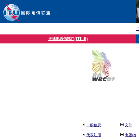
无线电通信部门(ITU-R)
一般信息
文件
代表注册
出版物