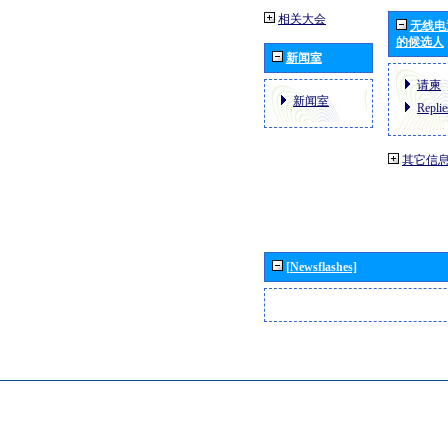
相关大会
无线电
的候选人
新闻室
请柬
新闻室
Replie
其它信
[Newsflashes]