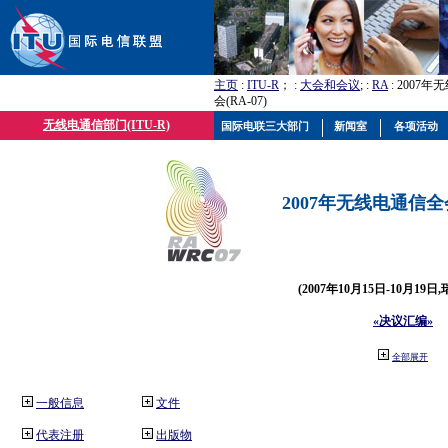
主页
:
ITU-R
； :
大会和会议
; :
RA
: 2007
会(RA-07)
无线电通信部门(ITU-R)
国际电联三大部门
新闻室
各项活动
2007年无线电通信全会(
(2007年10月15日-10月19日
«决议汇编»
全部展开
一般信息
文件
代表注册
出版物