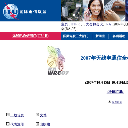
主页
:
ITU-R
； :
大会和会议
; :
RA
: 2007
会(RA-07)
无线电通信部门(ITU-R)
国际电联三大部门
新闻室
各项活动
2007年无线电通信全会(
(2007年10月15日-10月19日
«决议汇编»
全部展开
一般信息
文件
代表注册
出版物