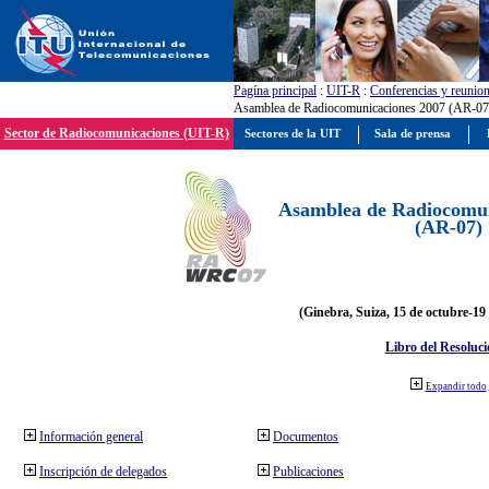
Pagína principal
:
UIT-R
:
Conferencias y reunio
Asamblea de Radiocomunicaciones 2007 (AR-07
Sector de Radiocomunicaciones (UIT-R)
Sectores de la UIT
Sala de prensa
Asamblea de Radiocomun
(AR-07)
(Ginebra, Suiza, 15 de octubre-19
Libro del Resoluci
Expandir todo
Información general
Documentos
Inscripción de delegados
Publicaciones