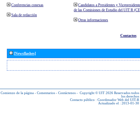
Conferencias conexas
Candidatos a Presidentes y Vicepresident
de las Comisiones de Estudio del UIT R (C
Sala de redacción
Otras informaciones
Contactos
[Newsflashes]
Comienzo de la página
-
Comentarios
-
Contáctenos
-
Copyright © UIT 2026
Reservados todos
los derechos
Contacto público :
Coordenador Web del UIT-R
Actualizado el : 2013-01-30