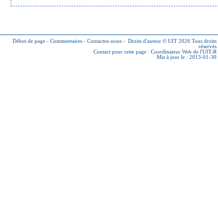
Début de page
-
Commentaires
-
Contactez-nous
-
Droits d'auteur © UIT 2026
Tous droits
réservés
Contact pour cette page :
Coordinateur Web de l'UIT-R
Mis à jour le : 2013-01-30