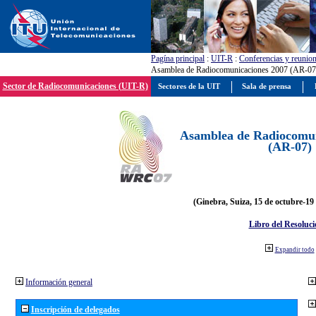
Pagína principal
:
UIT-R
:
Conferencias y reunio
Asamblea de Radiocomunicaciones 2007 (AR-07
Sector de Radiocomunicaciones (UIT-R)
Sectores de la UIT
Sala de prensa
Asamblea de Radiocomun
(AR-07)
(Ginebra, Suiza, 15 de octubre-19
Libro del Resoluci
Expandir todo
Información general
Inscripción de delegados