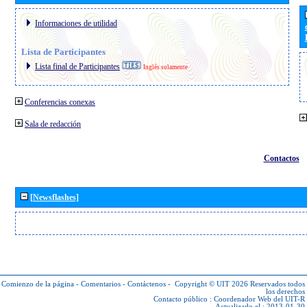
Informaciones de utilidad
Lista de Participantes
Lista final de Participantes
Inglés solamente
Conferencias conexas
Sala de redacción
Contactos
[Newsflashes]
Comienzo de la página
-
Comentarios
-
Contáctenos
-
Copyright © UIT 2026
Reservados todos
los derechos
Contacto público :
Coordenador Web del UIT-R
Actualizado el : 2013-01-30