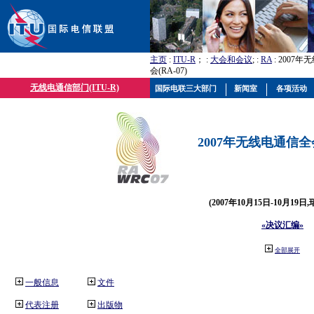
主页
:
ITU-R
； :
大会和会议
; :
RA
: 2007
会(RA-07)
无线电通信部门(ITU-R)
国际电联三大部门
新闻室
各项活动
2007年无线电通信全会(
(2007年10月15日-10月19日
«决议汇编»
全部展开
一般信息
文件
代表注册
出版物