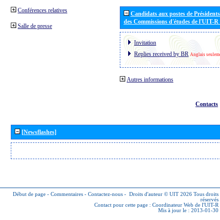
Conférences relatives
Candidats aux postes de Présidents 
des Commissions d'études de l'UIT-R
Salle de presse
Invitation
Replies received by BR
Anglais seulem
Autres informations
Contacts
[Newsflashes]
Début de page
-
Commentaires
-
Contactez-nous
-
Droits d'auteur © UIT 2026
Tous droits
réservés
Contact pour cette page :
Coordinateur Web de l'UIT-R
Mis à jour le : 2013-01-30