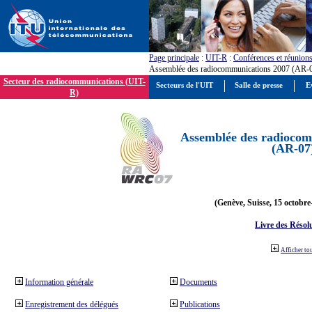
Page principale
:
UIT-R
:
Conférences et réunion
Assemblée des radiocommunications 2007 (AR-
Secteur des radiocommunications (UIT-
Secteurs de l'UIT
Salle de presse
E
R)
Assemblée des radiocom
(AR-07
(Genève, Suisse, 15 octobre
Livre des Résol
Afficher to
Information générale
Documents
Enregistrement des délégués
Publications