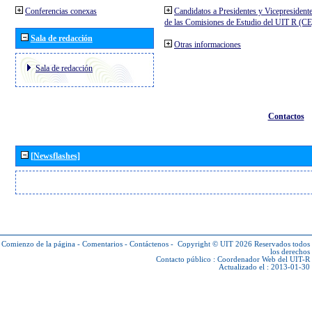
Conferencias conexas
Candidatos a Presidentes y Vicepresident
de las Comisiones de Estudio del UIT R (C
Sala de redacción
Otras informaciones
Sala de redacción
Contactos
[Newsflashes]
Comienzo de la página
-
Comentarios
-
Contáctenos
-
Copyright © UIT 2026
Reservados todos
los derechos
Contacto público :
Coordenador Web del UIT-R
Actualizado el : 2013-01-30