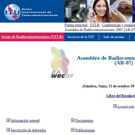
Pagína principal
:
UIT-R
:
Conferencias y reunio
Asamblea de Radiocomunicaciones 2007 (AR-07
Sector de Radiocomunicaciones (UIT-R)
Sectores de la UIT
Sala de prensa
Asamblea de Radiocomun
(AR-07)
(Ginebra, Suiza, 15 de octubre-19
Libro del Resoluci
Expandir todo
Información general
Documentos
Inscripción de delegados
Publicaciones