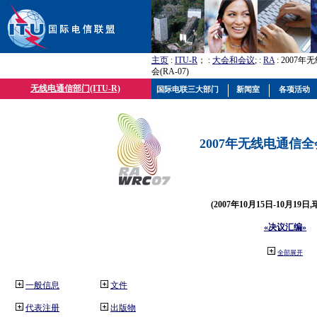
主页
:
ITU-R
； :
大会和会议
; :
RA
: 2007
会(RA-07)
无线电通信部门(ITU-R)
国际电联三大部门
新闻室
各项活动
2007年无线电通信全会(
(2007年10月15日-10月19日
«决议汇编»
全部展开
一般信息
文件
代表注册
出版物