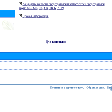
Кандидаты на посты председателей и заместителей председателей
групп МСЭ-R (ИК, СК, ПСК, КГР)
Прочая информация
Для контактов
Подняться в верхнюю часть
-
Обратная связь
-
Инф
П