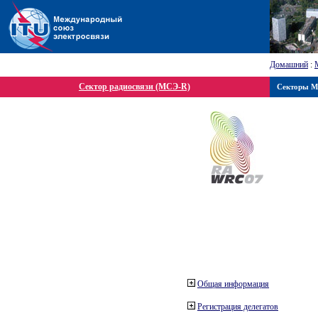
Домашний
:
Сектор радиосвязи (МСЭ-R)
Секторы 
Общая информация
Регистрация делегатов