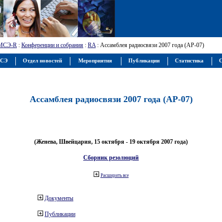
МСЭ-R
:
Конференции и собрания
:
RA
: Ассамблея радиосвязи 2007 года (АР-07)
МСЭ
Отдел новостей
Мероприятия
Публикации
Статистика
С
Ассамблея радиосвязи 2007 года (АР-07)
(Женева, Швейцария, 15 октября - 19 октября 2007 года)
Сборник резолюций
Расширить все
Документы
Публикации