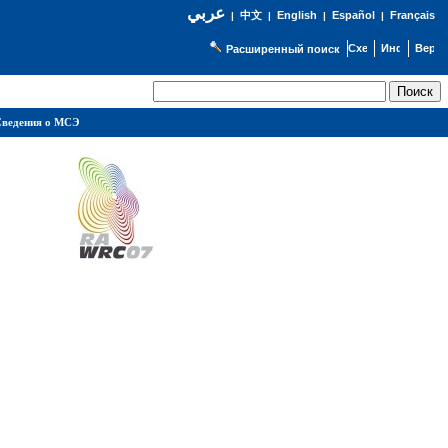
عربي
English
Español
Français
|
中文
|
|
|
Расширенный поиск
ведения о МСЭ