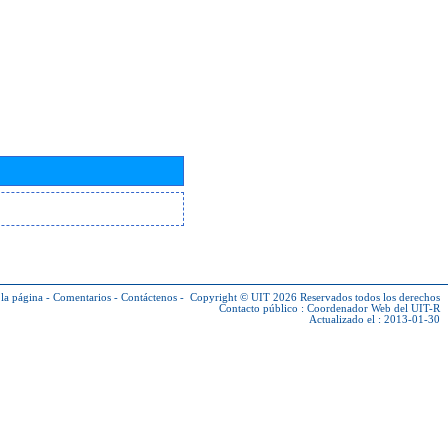
la página
-
Comentarios
-
Contáctenos
-
Copyright © UIT 2026
Reservados todos los derechos
Contacto público :
Coordenador Web del UIT-R
Actualizado el : 2013-01-30