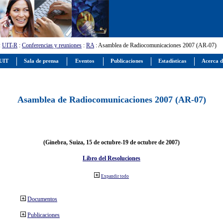
:
UIT-R
:
Conferencias y reuniones
:
RA
: Asamblea de Radiocomunicaciones 2007 (AR-07)
 UIT
Sala de prensa
Eventos
Publicaciones
Estadísticas
Acerca d
Asamblea de Radiocomunicaciones 2007 (AR-07)
(Ginebra, Suiza, 15 de octubre-19 de octubre de 2007)
Libro del Resoluciones
Expandir todo
Documentos
Publicaciones