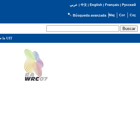
English
Français
Русский
عربي
|
中文
|
|
|
Búsqueda avanzada
e la UIT