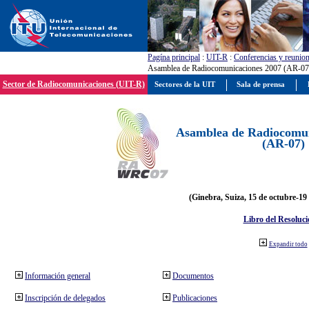
Pagína principal
:
UIT-R
:
Conferencias y reunio
Asamblea de Radiocomunicaciones 2007 (AR-07
Sector de Radiocomunicaciones (UIT-R)
Sectores de la UIT
Sala de prensa
Asamblea de Radiocomun
(AR-07)
(Ginebra, Suiza, 15 de octubre-19
Libro del Resoluci
Expandir todo
Información general
Documentos
Inscripción de delegados
Publicaciones