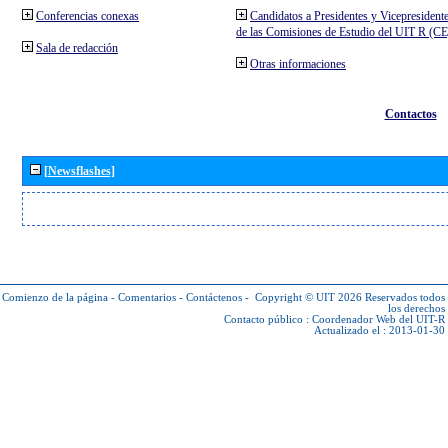
Conferencias conexas
Candidatos a Presidentes y Vicepresident
de las Comisiones de Estudio del UIT R (C
Sala de redacción
Otras informaciones
Contactos
[Newsflashes]
Comienzo de la página
-
Comentarios
-
Contáctenos
-
Copyright © UIT 2026
Reservados todos
los derechos
Contacto público :
Coordenador Web del UIT-R
Actualizado el : 2013-01-30