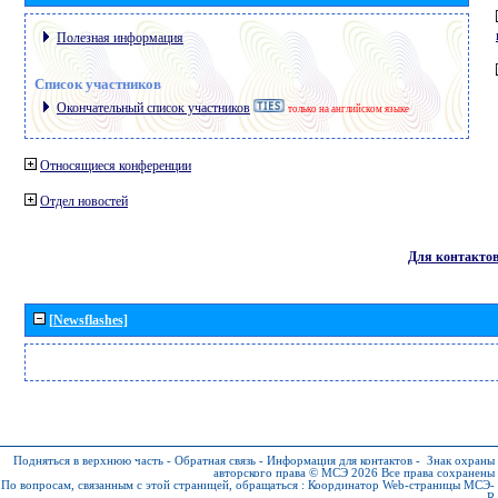
Полезная информация
Список участников
Окончательный список участников
только на английском языке
Относящиеся конференции
Отдел новостей
Для контакто
[Newsflashes]
Подняться в верхнюю часть
-
Обратная связь
-
Информация для контактов
-
Знак охраны
авторского права © МСЭ 2026
Все права сохранены
По вопросам, связанным с этой страницей, обращаться :
Координатор Web-страницы МСЭ-
R