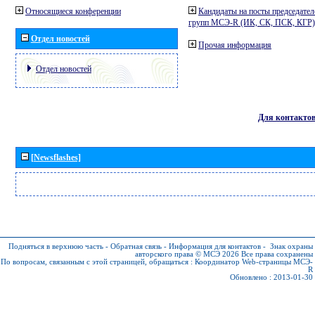
Относящиеся конференции
Кандидаты на посты председател
групп МСЭ-R (ИК, СК, ПСК, КГР)
Отдел новостей
Прочая информация
Отдел новостей
Для контакто
[Newsflashes]
Подняться в верхнюю часть
-
Обратная связь
-
Информация для контактов
-
Знак охраны
авторского права © МСЭ 2026
Все права сохранены
По вопросам, связанным с этой страницей, обращаться :
Координатор Web-страницы МСЭ-
R
Обновлено : 2013-01-30