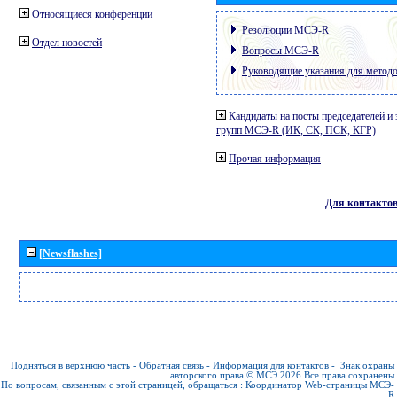
Относящиеся конференции
Резолюции МСЭ-R
Отдел новостей
Вопросы МСЭ-R
Руководящие указания для метод
Кандидаты на посты председателей и 
групп МСЭ-R (ИК, СК, ПСК, КГР)
Прочая информация
Для контакто
[Newsflashes]
Подняться в верхнюю часть
-
Обратная связь
-
Информация для контактов
-
Знак охраны
авторского права © МСЭ 2026
Все права сохранены
По вопросам, связанным с этой страницей, обращаться :
Координатор Web-страницы МСЭ-
R