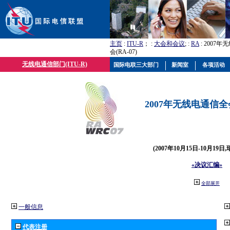
主页
:
ITU-R
； :
大会和会议
; :
RA
: 2007
会(RA-07)
无线电通信部门(ITU-R)
国际电联三大部门
新闻室
各项活动
2007年无线电通信全会(
(2007年10月15日-10月19日
«决议汇编»
全部展开
一般信息
代表注册