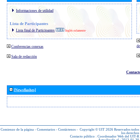
Informaciones de utilidad
Lista de Participantes
Lista final de Participantes
Inglés solamente
de
Conferencias conexas
Sala de redacción
Contact
[Newsflashes]
Comienzo de la página
-
Comentarios
-
Contáctenos
-
Copyright © UIT 2026
Reservados todos
los derechos
Contacto público :
Coordenador Web del UIT-R
Actualizado el : 2013-01-30