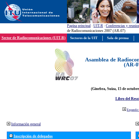
Pagína principal
:
UIT-R
:
Conferencias y reunio
de Radiocomunicaciones 2007 (AR-07)
Sector de Radiocomunicaciones (UIT-R)
Sectores de la UIT
Sala de prensa
Asamblea de Radiocom
(AR-0
(Ginebra, Suiza, 15 de octubre
Libro del Reso
Expandir 
Información general
Inscripción de delegados