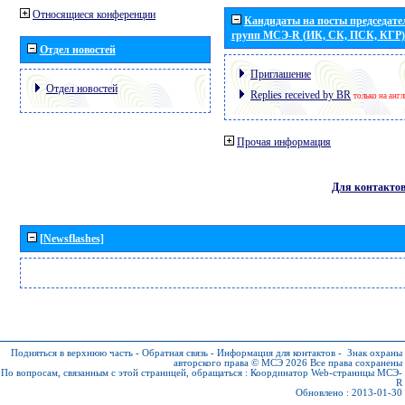
Относящиеся конференции
Кандидаты на посты председател
групп МСЭ-R (ИК, СК, ПСК, КГР)
Отдел новостей
Приглашение
Отдел новостей
Replies received by BR
только на анг
Прочая информация
Для контакто
[Newsflashes]
Подняться в верхнюю часть
-
Обратная связь
-
Информация для контактов
-
Знак охраны
авторского права © МСЭ 2026
Все права сохранены
По вопросам, связанным с этой страницей, обращаться :
Координатор Web-страницы МСЭ-
R
Обновлено : 2013-01-30