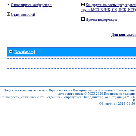
Относящиеся конференции
Кандидаты на посты председател
групп МСЭ-R (ИК, СК, ПСК, КГР)
Отдел новостей
Прочая информация
Для контакто
[Newsflashes]
Подняться в верхнюю часть
-
Обратная связь
-
Информация для контактов
-
Знак охраны
авторского права © МСЭ 2026
Все права сохранены
По вопросам, связанным с этой страницей, обращаться :
Координатор Web-страницы МСЭ-
R
Обновлено : 2013-01-30