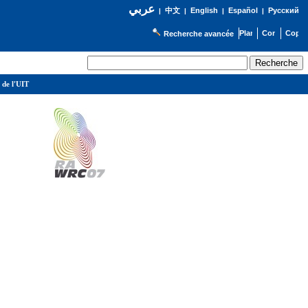
عربي
English
Español
Русский
|
中文
|
|
|
Recherche avancée
 de l'UIT