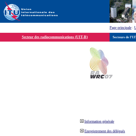
Page principale
:
Secteur des radiocommunications (UIT-R)
Secteurs de l'U
Information générale
Enregistrement des délégués