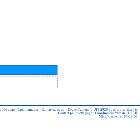
ut de page
-
Commentaires
-
Contactez-nous
-
Droits d'auteur © UIT 2026
Tous droits réservés
Contact pour cette page :
Coordinateur Web de l'UIT-R
Mis à jour le : 2013-01-30