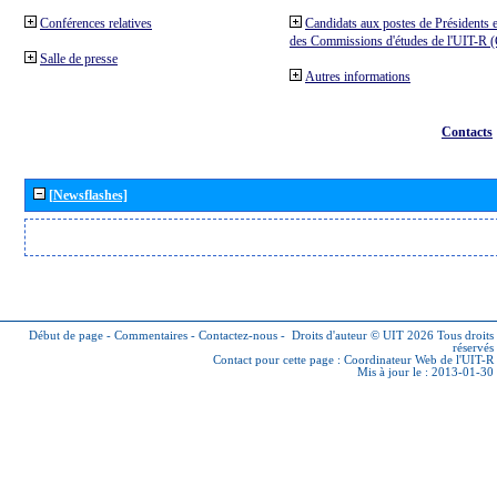
Conférences relatives
Candidats aux postes de Présidents e
des Commissions d'études de l'UIT-R
Salle de presse
Autres informations
Contacts
[Newsflashes]
Début de page
-
Commentaires
-
Contactez-nous
-
Droits d'auteur © UIT 2026
Tous droits
réservés
Contact pour cette page :
Coordinateur Web de l'UIT-R
Mis à jour le : 2013-01-30