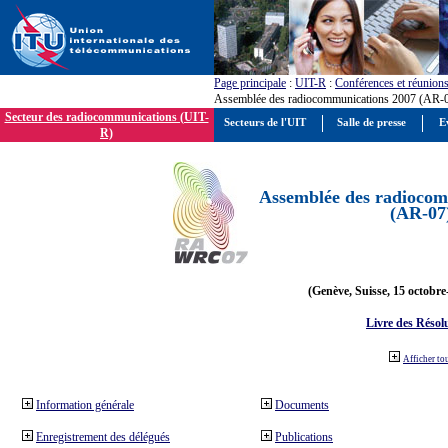
Page principale
:
UIT-R
:
Conférences et réunion
Assemblée des radiocommunications 2007 (AR-
Secteur des radiocommunications (UIT-
Secteurs de l'UIT
Salle de presse
E
R)
Assemblée des radiocom
(AR-07
(Genève, Suisse, 15 octobre
Livre des Résol
Afficher to
Information générale
Documents
Enregistrement des délégués
Publications