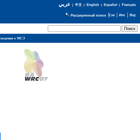
عربي
English
Español
Français
|
中文
|
|
|
Расширенный поиск
ведения о МСЭ