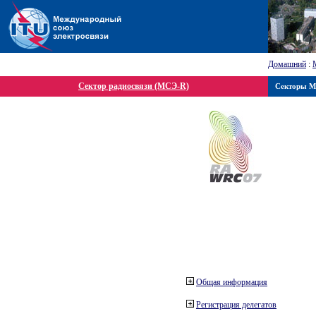
Домашний
:
Сектор радиосвязи (МСЭ-R)
Секторы 
Общая информация
Регистрация делегатов