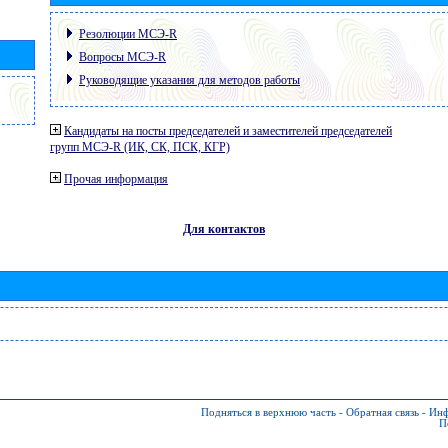
Резолюции МСЭ-R
Вопросы МСЭ-R
Руководящие указания для методов работы
Кандидаты на посты председателей и заместителей председателей
групп МСЭ-R (ИК, СК, ПСК, КГР)
Прочая информация
Для контактов
Подняться в верхнюю часть
-
Обратная связь
-
Инф
П