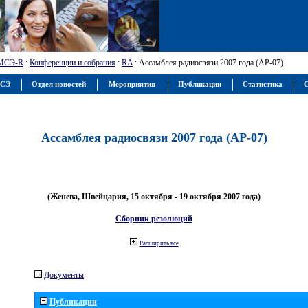
МСЭ-R
:
Конференции и собрания
:
RA
: Ассамблея радиосвязи 2007 года (АР-07)
МСЭ
Отдел новостей
Мероприятия
Публикации
Статистика
С
Ассамблея радиосвязи 2007 года (АР-07)
(Женева, Швейцария, 15 октября - 19 октября 2007 года)
Сборник резолюций
Расширить все
Документы
Публикации