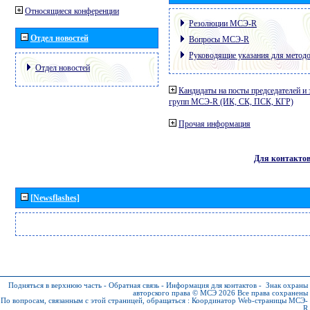
Относящиеся конференции
Резолюции МСЭ-R
Отдел новостей
Вопросы МСЭ-R
Руководящие указания для метод
Отдел новостей
Кандидаты на посты председателей и 
групп МСЭ-R (ИК, СК, ПСК, КГР)
Прочая информация
Для контакто
[Newsflashes]
Подняться в верхнюю часть
-
Обратная связь
-
Информация для контактов
-
Знак охраны
авторского права © МСЭ 2026
Все права сохранены
По вопросам, связанным с этой страницей, обращаться :
Координатор Web-страницы МСЭ-
R