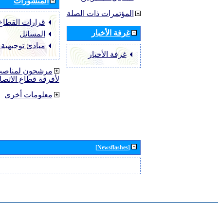
المنشورات
المؤتمرات ذات الصلة
قرارات القطاع ‏TU-R
غرفة الأخبار
المسائل
مبادئ توجيهية
غرفة الأخبار
مرشحون لمناصب 
لأفرقة قطاع الاتصا
معلومات أخرى
[Newsflashes]