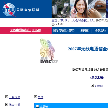
主页
:
ITU-R
； :
大会和会议
; :
RA
: 2007
会(RA-07)
无线电通信部门(ITU-R)
国际电联三大部门
新闻室
各项活动
2007年无线电通信全会(
(2007年10月15日-10月19日
«决议汇编»
全部展开
一般信息
文件
代表注册
出版物