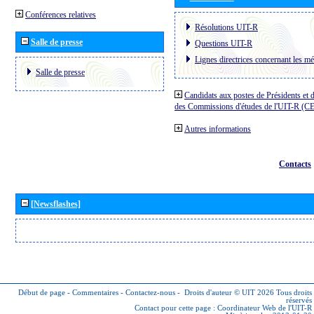
Conférences relatives
Résolutions UIT-R
Salle de presse
Questions UIT-R
Lignes directrices concernant les mé
Salle de presse
Candidats aux postes de Présidents et 
des Commissions d'études de l'UIT-R (C
Autres informations
Contacts
[Newsflashes]
Début de page
-
Commentaires
-
Contactez-nous
-
Droits d'auteur © UIT 2026
Tous droits
réservés
Contact pour cette page :
Coordinateur Web de l'UIT-R