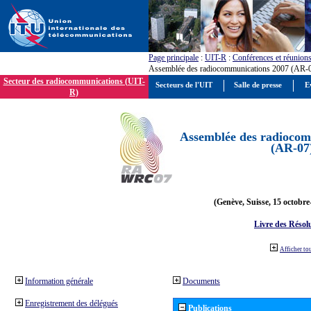
Page principale
:
UIT-R
:
Conférences et réunion
Assemblée des radiocommunications 2007 (AR-
Secteur des radiocommunications (UIT-
Secteurs de l'UIT
Salle de presse
E
R)
Assemblée des radiocom
(AR-07
(Genève, Suisse, 15 octobre
Livre des Résol
Afficher to
Information générale
Documents
Enregistrement des délégués
Publications