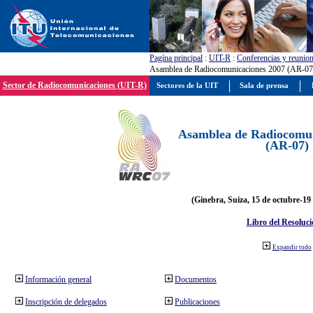
Pagína principal
:
UIT-R
:
Conferencias y reunio
Asamblea de Radiocomunicaciones 2007 (AR-07
Sector de Radiocomunicaciones (UIT-R)
Sectores de la UIT
Sala de prensa
Asamblea de Radiocomun
(AR-07)
(Ginebra, Suiza, 15 de octubre-19
Libro del Resoluci
Expandir todo
Información general
Documentos
Inscripción de delegados
Publicaciones