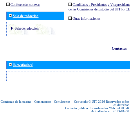
Conferencias conexas
Candidatos a Presidentes y Vicepresident
de las Comisiones de Estudio del UIT R (C
Sala de redacción
Otras informaciones
Sala de redacción
Contactos
[Newsflashes]
Comienzo de la página
-
Comentarios
-
Contáctenos
-
Copyright © UIT 2026
Reservados todos
los derechos
Contacto público :
Coordenador Web del UIT-R
Actualizado el : 2013-01-30