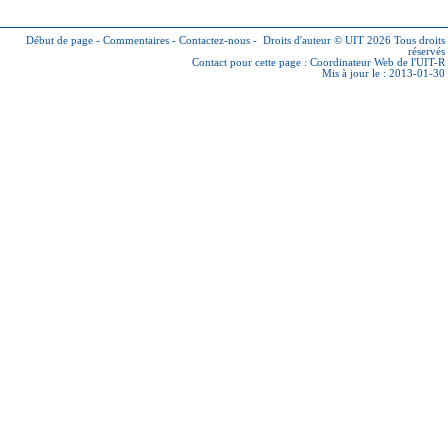
Début de page
-
Commentaires
-
Contactez-nous
-
Droits d'auteur © UIT 2026
Tous droits
réservés
Contact pour cette page :
Coordinateur Web de l'UIT-R
Mis à jour le : 2013-01-30