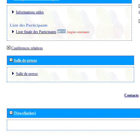
Informations utiles
Liste des Participants
Liste finale des Participants
Anglais seulement
Conférences relatives
Salle de presse
Salle de presse
Contacts
[Newsflashes]