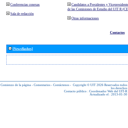
Conferencias conexas
Candidatos a Presidentes y Vicepresident
de las Comisiones de Estudio del UIT R (C
Sala de redacción
Otras informaciones
Contactos
[Newsflashes]
Comienzo de la página
-
Comentarios
-
Contáctenos
-
Copyright © UIT 2026
Reservados todos
los derechos
Contacto público :
Coordenador Web del UIT-R
Actualizado el : 2013-01-30