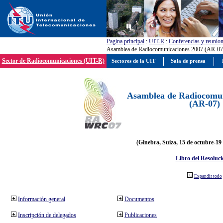
Pagína principal
:
UIT-R
:
Conferencias y reunio
Asamblea de Radiocomunicaciones 2007 (AR-07
Sector de Radiocomunicaciones (UIT-R)
Sectores de la UIT
Sala de prensa
Asamblea de Radiocomun
(AR-07)
(Ginebra, Suiza, 15 de octubre-19
Libro del Resoluci
Expandir todo
Información general
Documentos
Inscripción de delegados
Publicaciones