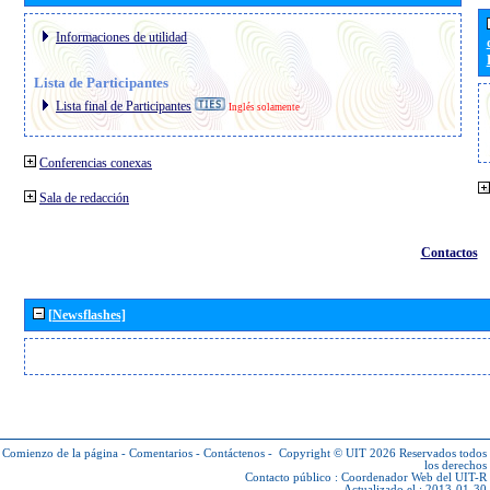
Informaciones de utilidad
Lista de Participantes
Lista final de Participantes
Inglés solamente
Conferencias conexas
Sala de redacción
Contactos
[Newsflashes]
Comienzo de la página
-
Comentarios
-
Contáctenos
-
Copyright © UIT 2026
Reservados todos
los derechos
Contacto público :
Coordenador Web del UIT-R
Actualizado el : 2013-01-30