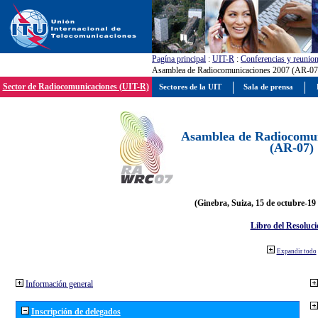
Pagína principal
:
UIT-R
:
Conferencias y reunio
Asamblea de Radiocomunicaciones 2007 (AR-07
Sector de Radiocomunicaciones (UIT-R)
Sectores de la UIT
Sala de prensa
Asamblea de Radiocomun
(AR-07)
(Ginebra, Suiza, 15 de octubre-19
Libro del Resoluci
Expandir todo
Información general
Inscripción de delegados