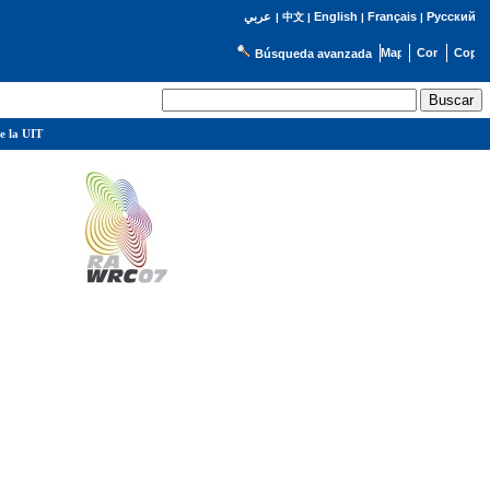
English
Français
Русский
عربي
|
中文
|
|
|
Búsqueda avanzada
e la UIT