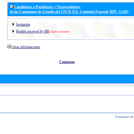
Candidatos a Presidentes y Vicepresidentes
de las Comisiones de Estudio del UIT R (CE, Comisión Especial, RPC, GAR)
Invitación
Replies received by BR
Inglés solamente
Otras informaciones
Contactos
Comienzo de 