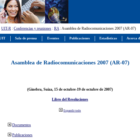
:
UIT-R
:
Conferencias y reuniones
:
RA
: Asamblea de Radiocomunicaciones 2007 (AR-07)
 UIT
Sala de prensa
Eventos
Publicaciones
Estadísticas
Acerca d
Asamblea de Radiocomunicaciones 2007 (AR-07)
(Ginebra, Suiza, 15 de octubre-19 de octubre de 2007)
Libro del Resoluciones
Expandir todo
Documentos
Publicaciones