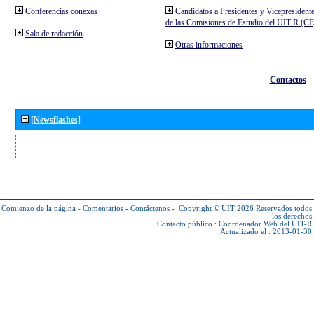
Conferencias conexas
Candidatos a Presidentes y Vicepresident
de las Comisiones de Estudio del UIT R (C
Sala de redacción
Otras informaciones
Contactos
[Newsflashes]
Comienzo de la página
-
Comentarios
-
Contáctenos
-
Copyright © UIT 2026
Reservados todos
los derechos
Contacto público :
Coordenador Web del UIT-R
Actualizado el : 2013-01-30