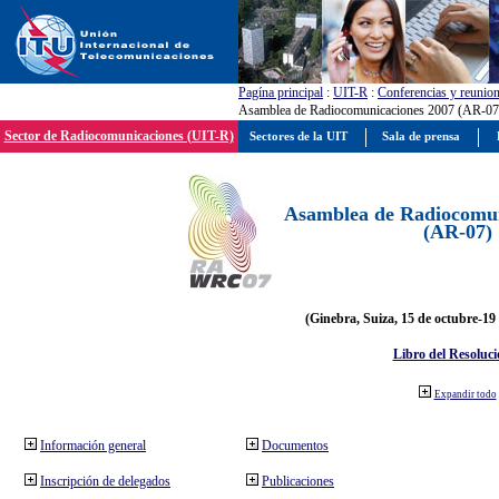
Pagína principal
:
UIT-R
:
Conferencias y reunio
Asamblea de Radiocomunicaciones 2007 (AR-07
Sector de Radiocomunicaciones (UIT-R)
Sectores de la UIT
Sala de prensa
Asamblea de Radiocomun
(AR-07)
(Ginebra, Suiza, 15 de octubre-19
Libro del Resoluci
Expandir todo
Información general
Documentos
Inscripción de delegados
Publicaciones