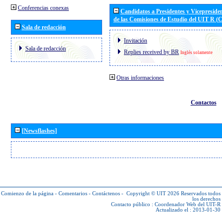
Conferencias conexas
Candidatos a Presidentes y Vicepreside
de las Comisiones de Estudio del UIT R 
Sala de redacción
Invitación
Sala de redacción
Replies received by BR
Inglés solamente
Otras informaciones
Contactos
[Newsflashes]
Comienzo de la página
-
Comentarios
-
Contáctenos
-
Copyright © UIT 2026
Reservados todos
los derechos
Contacto público :
Coordenador Web del UIT-R
Actualizado el : 2013-01-30