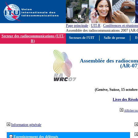
Page principale
:
UIT-R
:
Conférences et réunion
Assemblée des radiocommunications 2007 (AR-
Secteur des radiocommunications (UIT-
Secteurs de l'UIT
Salle de presse
E
R)
Assemblée des radiocom
(AR-07
(Genève, Suisse, 15 octobre
Livre des Résol
Afficher to
Information générale
Enregistrement des délégués