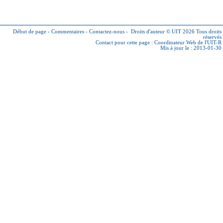
Début de page
-
Commentaires
-
Contactez-nous
-
Droits d'auteur © UIT 2026
Tous droits
réservés
Contact pour cette page :
Coordinateur Web de l'UIT-R
Mis à jour le : 2013-01-30