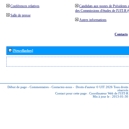
Conférences relatives
Candidats aux postes de Présidents e
des Commissions d'études de l'UIT-R
Salle de presse
Autres informations
Contacts
[Newsflashes]
Début de page
-
Commentaires
-
Contactez-nous
-
Droits d'auteur © UIT 2026
Tous droits
réservés
Contact pour cette page :
Coordinateur Web de l'UIT-R
Mis à jour le : 2013-01-30