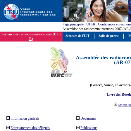
Page principale
:
UIT-R
:
Conférences et réunion
Assemblée des radiocommunications 2007 (AR-
Secteur des radiocommunications (UIT-
Secteurs de l'UIT
Salle de presse
E
R)
Assemblée des radiocom
(AR-07
(Genève, Suisse, 15 octobre
Livre des Résol
Afficher to
Information générale
Documents
Enregistrement des délégués
Publications