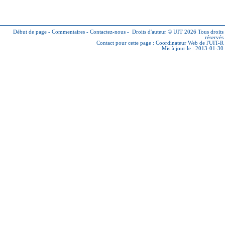
Début de page
-
Commentaires
-
Contactez-nous
-
Droits d'auteur © UIT 2026
Tous droits
réservés
Contact pour cette page :
Coordinateur Web de l'UIT-R
Mis à jour le : 2013-01-30