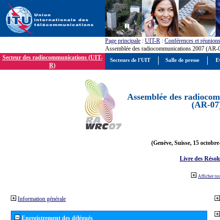
Page principale
:
UIT-R
:
Conférences et réunion
Assemblée des radiocommunications 2007 (AR-
Secteur des radiocommunications (UIT-
Secteurs de l'UIT
Salle de presse
E
R)
Assemblée des radiocom
(AR-07
(Genève, Suisse, 15 octobre
Livre des Résol
Afficher to
Information générale
Enregistrement des délégués