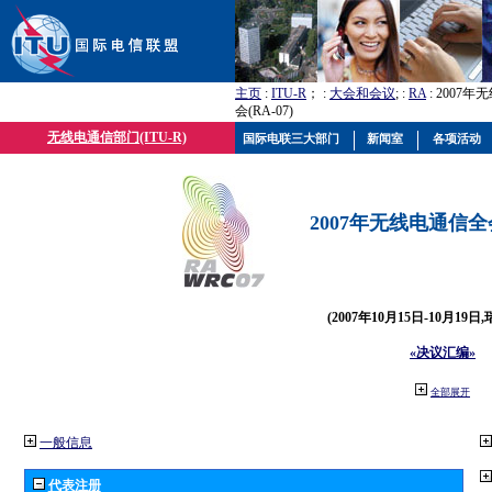
主页
:
ITU-R
； :
大会和会议
; :
RA
: 2007
会(RA-07)
无线电通信部门(ITU-R)
国际电联三大部门
新闻室
各项活动
2007年无线电通信全会(
(2007年10月15日-10月19日
«决议汇编»
全部展开
一般信息
代表注册