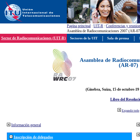
Pagína principal
:
UIT-R
:
Conferencias y reunio
Asamblea de Radiocomunicaciones 2007 (AR-07
Sector de Radiocomunicaciones (UIT-R)
Sectores de la UIT
Sala de prensa
Asamblea de Radiocomun
(AR-07)
(Ginebra, Suiza, 15 de octubre-19
Libro del Resoluci
Expandir todo
Información general
Inscripción de delegados