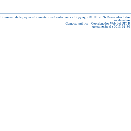
Comienzo de la página
-
Comentarios
-
Contáctenos
-
Copyright © UIT 2026
Reservados todos
los derechos
Contacto público :
Coordenador Web del UIT-R
Actualizado el : 2013-01-30