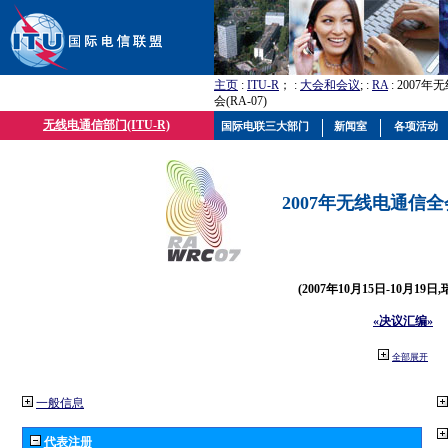
主页
:
ITU-R
； :
大会和会议
; :
RA
: 2007
会(RA-07)
无线电通信部门(ITU-R)
国际电联三大部门
新闻室
各项活动
2007年无线电通信全会(
(2007年10月15日-10月19日
«决议汇编»
全部展开
一般信息
代表注册