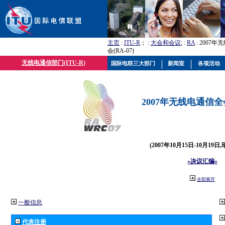
主页
:
ITU-R
； :
大会和会议
; :
RA
: 2007
会(RA-07)
无线电通信部门(ITU-R)
国际电联三大部门
新闻室
各项活动
2007年无线电通信全会(
(2007年10月15日-10月19日
«决议汇编»
全部展开
一般信息
代表注册