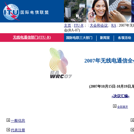
主页
:
ITU-R
； :
大会和会议
; :
RA
: 2007
会(RA-07)
无线电通信部门(ITU-R)
国际电联三大部门
新闻室
各项活动
2007年无线电通信全会(
(2007年10月15日-10月19日
«决议汇编»
全部展开
一般信息
代表注册