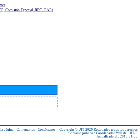
ntes
(CE, Comisión Especial, RPC, GAR)
la página
-
Comentarios
-
Contáctenos
-
Copyright © UIT 2026
Reservados todos los derechos
Contacto público :
Coordenador Web del UIT-R
Actualizado el : 2013-01-30