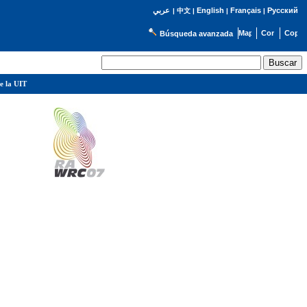
English
Français
Русский
عربي
|
中文
|
|
|
Búsqueda avanzada
e la UIT