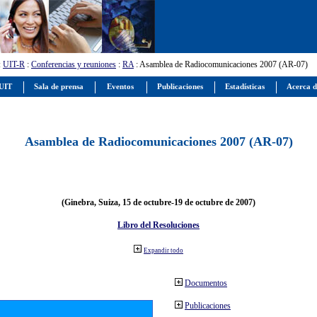
:
UIT-R
:
Conferencias y reuniones
:
RA
: Asamblea de Radiocomunicaciones 2007 (AR-07)
 UIT
Sala de prensa
Eventos
Publicaciones
Estadísticas
Acerca d
Asamblea de Radiocomunicaciones 2007 (AR-07)
(Ginebra, Suiza, 15 de octubre-19 de octubre de 2007)
Libro del Resoluciones
Expandir todo
Documentos
Publicaciones