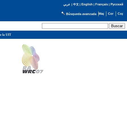
English
Français
Русский
عربي
|
中文
|
|
|
Búsqueda avanzada
e la UIT