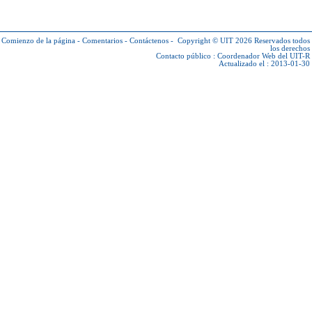
Comienzo de la página
-
Comentarios
-
Contáctenos
-
Copyright © UIT 2026
Reservados todos
los derechos
Contacto público :
Coordenador Web del UIT-R
Actualizado el : 2013-01-30