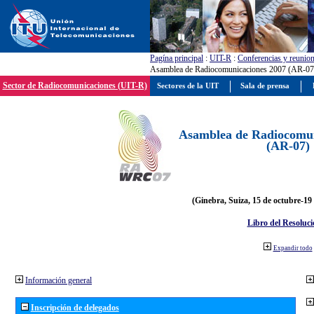
Pagína principal
:
UIT-R
:
Conferencias y reunio
Asamblea de Radiocomunicaciones 2007 (AR-07
Sector de Radiocomunicaciones (UIT-R)
Sectores de la UIT
Sala de prensa
Asamblea de Radiocomun
(AR-07)
(Ginebra, Suiza, 15 de octubre-19
Libro del Resoluci
Expandir todo
Información general
Inscripción de delegados