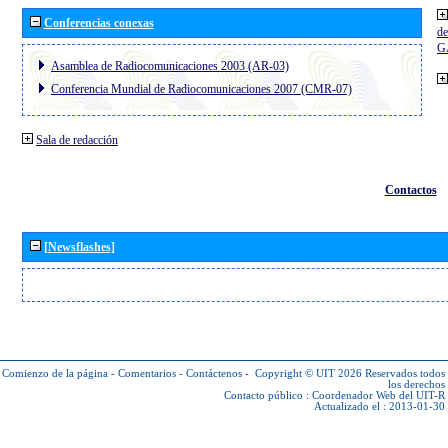
Conferencias conexas
de
G
Asamblea de Radiocomunicaciones 2003 (AR-03)
Conferencia Mundial de Radiocomunicaciones 2007 (CMR-07)
Sala de redacción
Contactos
[Newsflashes]
Comienzo de la página
-
Comentarios
-
Contáctenos
-
Copyright © UIT 2026
Reservados todos
los derechos
Contacto público :
Coordenador Web del UIT-R
Actualizado el : 2013-01-30