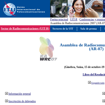
Pagína principal
:
UIT-R
:
Conferencias y reunio
Asamblea de Radiocomunicaciones 2007 (AR-07
Sector de Radiocomunicaciones (UIT-R)
Sectores de la UIT
Sala de prensa
Asamblea de Radiocomun
(AR-07)
(Ginebra, Suiza, 15 de octubre-19
Libro del Resoluci
Expandir todo
Información general
Inscripción de delegados