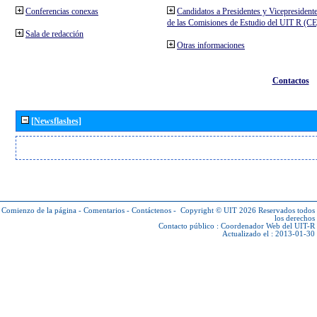
Conferencias conexas
Candidatos a Presidentes y Vicepresident
de las Comisiones de Estudio del UIT R (C
Sala de redacción
Otras informaciones
Contactos
[Newsflashes]
Comienzo de la página
-
Comentarios
-
Contáctenos
-
Copyright © UIT 2026
Reservados todos
los derechos
Contacto público :
Coordenador Web del UIT-R
Actualizado el : 2013-01-30