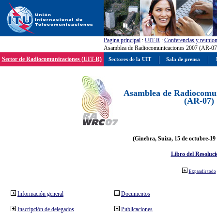
Pagína principal
:
UIT-R
:
Conferencias y reunio
Asamblea de Radiocomunicaciones 2007 (AR-07
Sector de Radiocomunicaciones (UIT-R)
Sectores de la UIT
Sala de prensa
Asamblea de Radiocomun
(AR-07)
(Ginebra, Suiza, 15 de octubre-19
Libro del Resoluci
Expandir todo
Información general
Documentos
Inscripción de delegados
Publicaciones