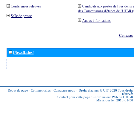
Conférences relatives
Candidats aux postes de Présidents e
des Commissions d'études de l'UIT-R
Salle de presse
Autres informations
Contacts
[Newsflashes]
Début de page
-
Commentaires
-
Contactez-nous
-
Droits d'auteur © UIT 2026
Tous droits
réservés
Contact pour cette page :
Coordinateur Web de l'UIT-R
Mis à jour le : 2013-01-30