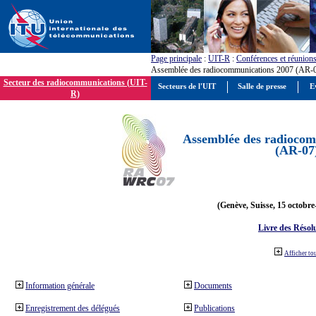
Page principale
:
UIT-R
:
Conférences et réunion
Assemblée des radiocommunications 2007 (AR-
Secteur des radiocommunications (UIT-
Secteurs de l'UIT
Salle de presse
E
R)
Assemblée des radiocom
(AR-07
(Genève, Suisse, 15 octobre
Livre des Résol
Afficher to
Information générale
Documents
Enregistrement des délégués
Publications