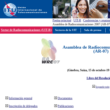
Pagína principal
:
UIT-R
:
Conferencias y reunio
Asamblea de Radiocomunicaciones 2007 (AR-07
Sector de Radiocomunicaciones (UIT-R)
Sectores de la UIT
Sala de prensa
Asamblea de Radiocomun
(AR-07)
(Ginebra, Suiza, 15 de octubre-19
Libro del Resoluci
Expandir todo
Información general
Documentos
Inscripción de delegados
Publicaciones