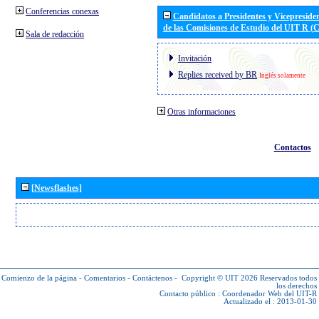
Conferencias conexas
Candidatos a Presidentes y Vicepreside
de las Comisiones de Estudio del UIT R 
Sala de redacción
Invitación
Replies received by BR
Inglés solamente
Otras informaciones
Contactos
[Newsflashes]
Comienzo de la página
-
Comentarios
-
Contáctenos
-
Copyright © UIT 2026
Reservados todos
los derechos
Contacto público :
Coordenador Web del UIT-R
Actualizado el : 2013-01-30