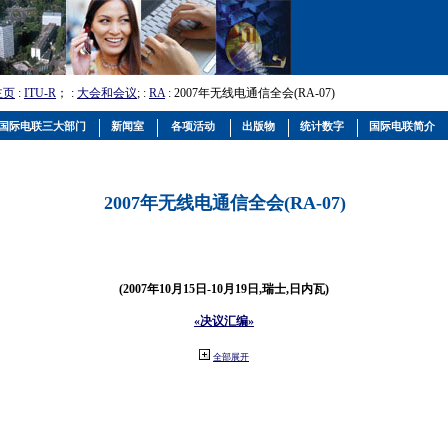
主页
:
ITU-R
； :
大会和会议
; :
RA
: 2007年无线电通信全会(RA-07)
国际电联三大部门
新闻室
各项活动
出版物
统计数字
国际电联简介
2007年无线电通信全会(RA-07)
(2007年10月15日-10月19日,瑞士,日内瓦)
«决议汇编»
全部展开