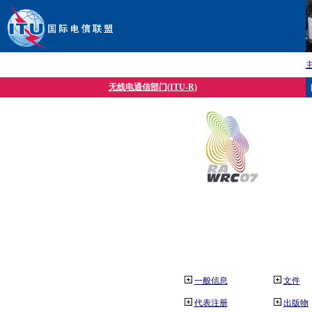
无线电通信部门(ITU-R)
一般信息
文件
代表注册
出版物