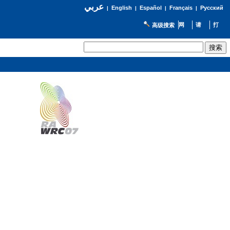
عربي
English
Español
Français
Русский
|
|
|
|
高级搜索