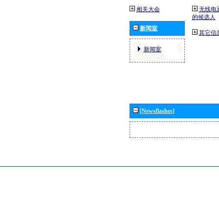
相关大会
无线电
的候选人
新闻室
其它信
新闻室
[Newsflashes]