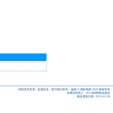
回到本页页首
-
反馈意见
-
请与我们联系
-
版权 © 国际电联 2026
版权所有
本网页联系人 :
ITU-R的网络协调员
最近更新日期 : 2013-01-30