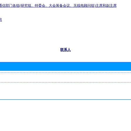
通信部门各组(研究组、特委会、大会筹备会议、无线电顾问组)主席和副主席
息
联系人